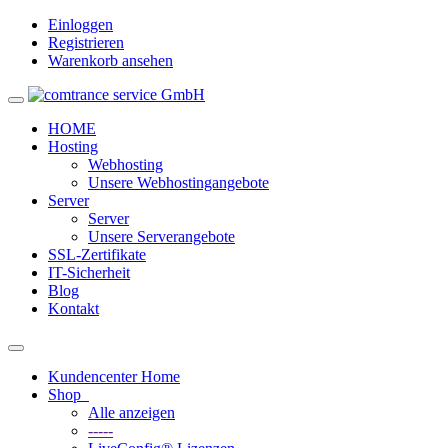
Einloggen
Registrieren
Warenkorb ansehen
Toggle
navigation
HOME
Hosting
Webhosting
Unsere Webhostingangebote
Server
Server
Unsere Serverangebote
SSL-Zertifikate
IT-Sicherheit
Blog
Kontakt
Toggle
navigation
Kundencenter Home
Shop
Alle anzeigen
-----