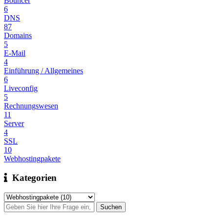
Bouncer
6
DNS
87
Domains
5
E-Mail
4
Einführung / Allgemeines
6
Liveconfig
5
Rechnungswesen
11
Server
4
SSL
10
Webhostingpakete
Kategorien