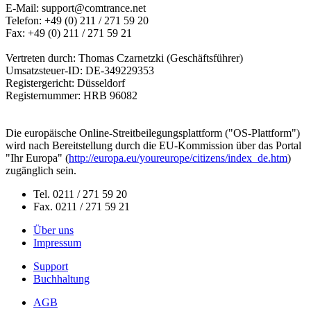
E-Mail: support@comtrance.net
Telefon: +49 (0) 211 / 271 59 20
Fax: +49 (0) 211 / 271 59 21
Vertreten durch: Thomas Czarnetzki (Geschäftsführer)
Umsatzsteuer-ID: DE-349229353
Registergericht: Düsseldorf
Registernummer: HRB 96082
Die europäische Online-Streitbeilegungsplattform ("OS-Plattform")
wird nach Bereitstellung durch die EU-Kommission über das Portal
"Ihr Europa" (
http://europa.eu/youreurope/citizens/index_de.htm
)
zugänglich sein.
Tel. 0211 / 271 59 20
Fax. 0211 / 271 59 21
Über uns
Impressum
Support
Buchhaltung
AGB