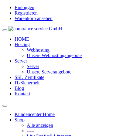
Einloggen
Registrieren
Warenkorb ansehen
Toggle
navigation
HOME
Hosting
Webhosting
Unsere Webhostingangebote
Server
Server
Unsere Serverangebote
SSL-Zertifikate
IT-Sicherheit
Blog
Kontakt
Toggle
navigation
Kundencenter Home
Shop
Alle anzeigen
-----